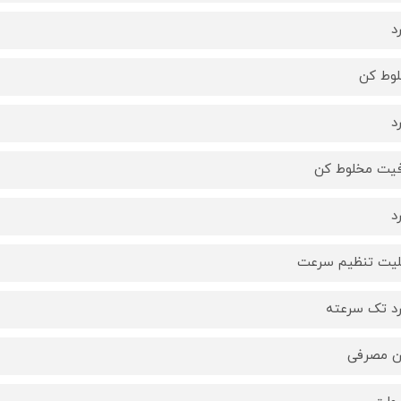
د
وط کن
د
یت مخلوط کن
د
لیت تنظیم سرعت
رد تک سرعته
ن مصرفی