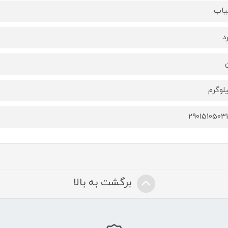
یاب
د
2901510503
برگشت به بالا