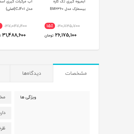
آبمیوه گیری تک کاره
آب مرکبات گیری اس
بیسمارک مدل BM2360
مدل CJF01{اصلی}
37,047,400
15٪
30,735,700
31,488,600
26,175,100
تومان
ت
مشخصات
دیدگاه‌ها
مخز
ویژگی ها
دارد
ظرف