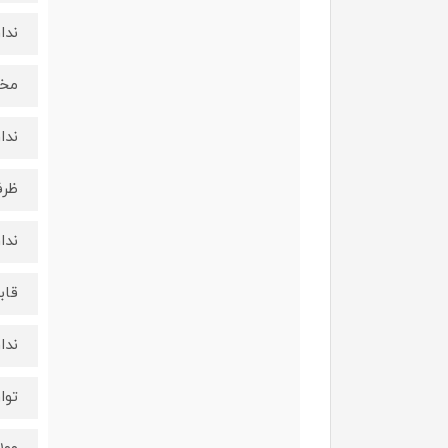
ندار
مخل
ندار
ظرف
ندار
قاب
ندا
توا