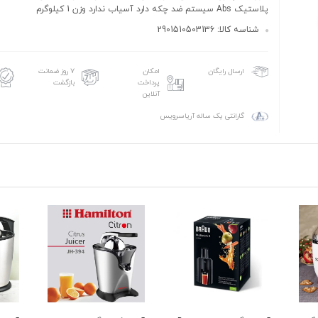
پلاستیک Abs سیستم ضد چکه دارد آسیاب ندارد وزن 1 کیلوگرم
شناسه کالا: 2901510503136
امکان
۷ روز ضمانت
ارسال رایگان
پرداخت
بازگشت
آنلاین
گارانتی یک ساله آریاسرویس