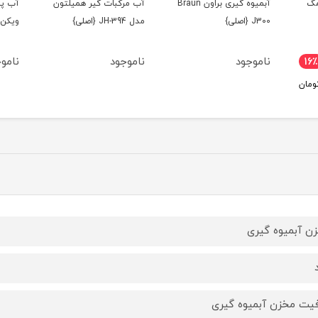
مگ
آبمیوه گیری براون Braun
آب مرکبات گیر همیلتون
آب پر
J300 {اصلی}
مدل JH-394 {اصلی}
ویکن CJ5010
ناموجود
ناموجود
نامو
16٪
ومان
ن آبمیوه گیری
یت مخزن آبمیوه گیری