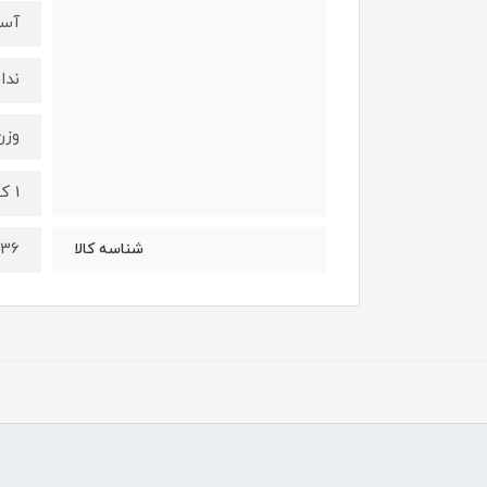
آس
ندار
وزن
1 کیلوگرم
136
شناسه کالا