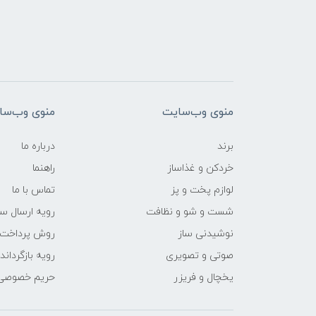
منوی وب‌سایت
منوی وب‌سا
برند
درباره ما
خردکن و غذاساز
راهنما
لوازم پخت و پز
تماس با ما
شست و شو و نظافت
رویه ارسال س
نوشیدنی ساز
روش پرداخت
صوتی و تصویری
رویه‌ بازگرداند
یخچال و فریزر
حریم خصوصی