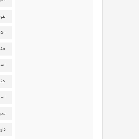
۱۰۰ وات
طول
50 سانتی متر
جنس
است
جنس
است
سیس
دارد