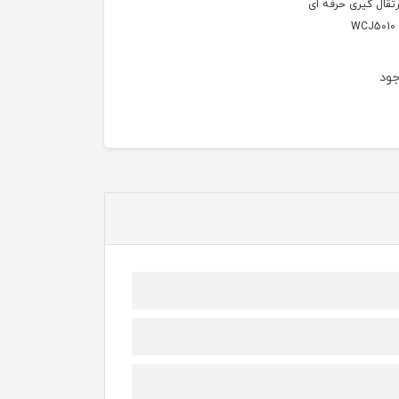
تقال گیری حرفه ای
W
جود