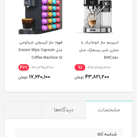
اسپرسو ساز اتوماتیک با
قهوه ساز کپسولی شیائومی
اسپر
مخزن شیر بیسمارک مدل
مدل ‏Xiaomi Mijia Capsule
بیسما
Coffee Machine S1
BMC850
43٪
30,795,400
9٪
47,785,800
1
17,620,100
43,821,200
مان
تومان
تومان
مشخصات
دیدگاه‌ها
شناسه کالا