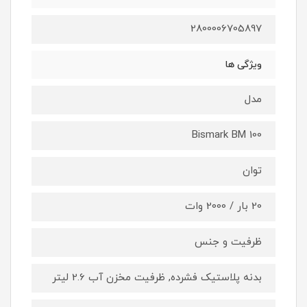
2800006705897
ویژگی ها
مدل
Bismark BM 100
توان
20 بار / 2000 وات
ظرفیت و جنس
بدنه پلاستیک فشرده, ظرفیت مخزن آب 2.6 لیتر