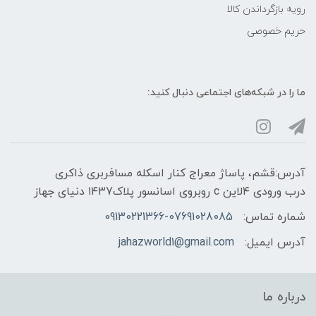
رویه‌ بازگرداندن کالا
حریم خصوصی
ما را در شبکه‌های اجتماعی دنبال کنید:
آدرس:قشم، پاساژ معراج کنار اسکله مسافربری ذاکری
درب ورودی ۴لاین c روبروی اسانسور پلاک۱۴۳7 دنیای جهاز
شماره تماس:
09130221366-07691028085
آدرس ایمیل:
jahazworld1@gmail.com
درباره ما