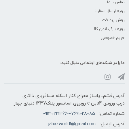
تماس با ما
رویه ارسال سفارش
روش پرداخت
رویه‌ بازگرداندن کالا
حریم خصوصی
ما را در شبکه‌های اجتماعی دنبال کنید:
آدرس:قشم، پاساژ معراج کنار اسکله مسافربری ذاکری
درب ورودی ۴لاین c روبروی اسانسور پلاک۱۴۳7 دنیای جهاز
شماره تماس:
09130221366-07691028085
آدرس ایمیل:
jahazworld1@gmail.com