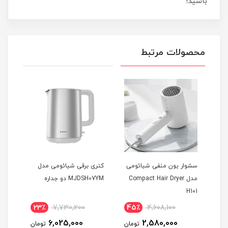
باشید!
محصولات مرتبط
سشوار یون منفی شیائومی
کتری برقی شیائومی مدل
توست
Xi
مدل Compact Hair Dryer
MJDSH07YM دو جداره
1FD
H101
23٪
7,730,200
45٪
4,608,100
1
6,025,000
2,580,000
مان
تومان
تومان