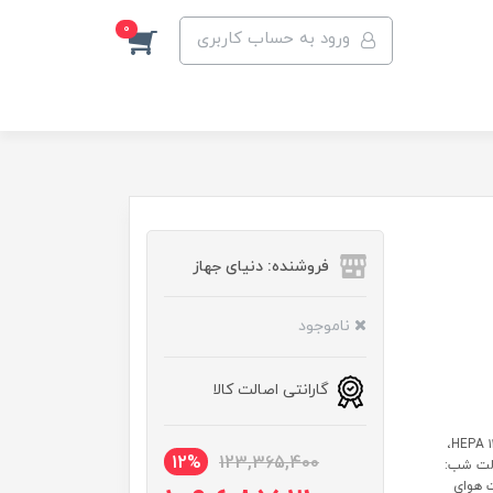
0
ورود به حساب کاربری
فروشنده: دنیای جهاز
ناموجود
گارانتی اصالت کالا
مشخصات: عملکردها: تصفیه کننده هوا، خنک کننده نوع فیلتر: فیلتر HEPA ۱۳،
12%
123,365,400
حالت شب:
ت هوای