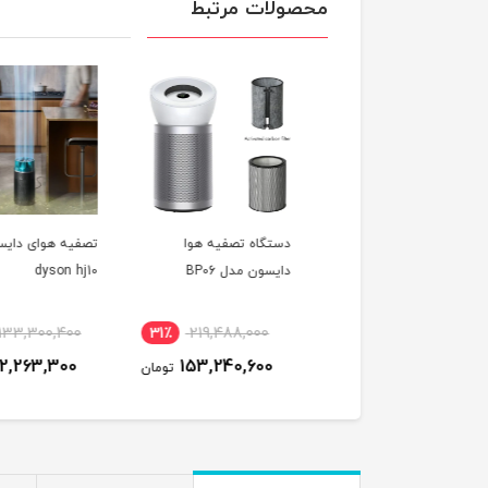
محصولات مرتبط
ار حالت دهنده مو
دستگاه تصفیه هوا
تصفیه هوای دایسون 
ایررپ دایسون مدل HS09
دایسون مدل BP06
dyson hj10
Ceramic Apricot/To
٪
133,300,400
31٪
219,488,000
24٪
133,951,500
112,263,300
153,240,600
102,900,000
تومان
تومان
ت