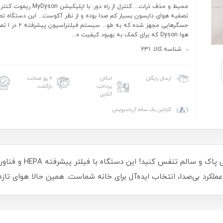
محیط و حذف ذرات... کنترل از راه دور: با اپلیکیشن n
تصفیه هوای دایسون بسیار کم صدا بوده و از نظر آکوست... این دستگاه تص
حسگرهایی مجهز شد
هوا Dyson که برای کمک به بهبود کیفیت ه...
شناسه کالا: 231
امکان
۷ روز ضمانت
ارسال رایگان
پرداخت
بازگشت
آنلاین
گارانتی یک ساله آریاسرویس
ملکرد بی‌صدا، انتخاب ایده‌آل برای خانه شماست. همین حالا هوای تازه را