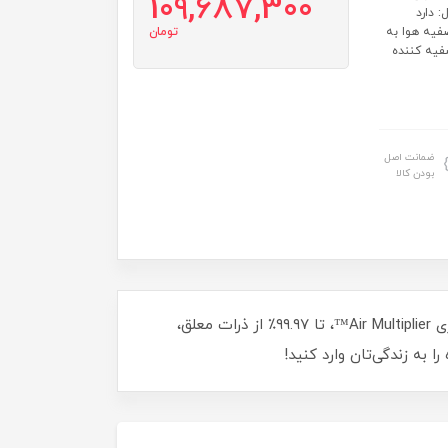
109,687,300
MyDyso ریموت کنترل: دارد
فیه هوا به
تومان
ه که به طو... سیستم فیلتراسیون پیشرفته ۲ در ۱ تصفیه کننده
ضمانت اصل
بودن کالا
با تصفیه هوای دایسون مدل DYSON TP09 هوایی پاک و سالم تنفس کنید! این دستگاه با فیلتر پیشرفته HEPA و فناوری Air Multiplier™، تا ۹۹.۹۷٪ از ذرات معلق،
 به زندگی‌تان وارد کنید!