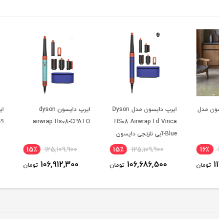
مدل
ایرپ دایسون مدل Dyson
ایرپ دایسون dyson
 HS09
airwrap Hs08-CPATO
HS08 Airwrap I.d Vinca
Blue-آبی نارنجی دایسون
00
15٪
125,109,900
15٪
125,109,900
16
800
106,912,300
106,686,500
ومان
تومان
تومان