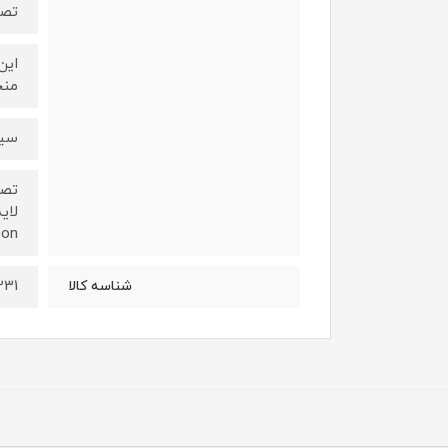
تصف
این
منح
سیس
MyDyson را به شما اطلاع 
231
شناسه کالا