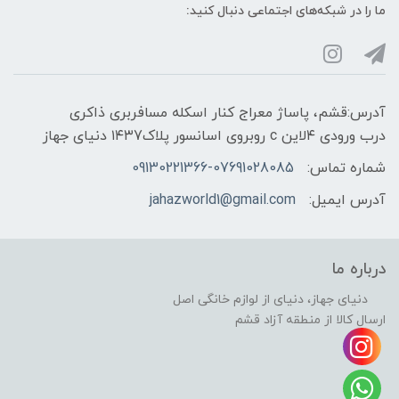
ما را در شبکه‌های اجتماعی دنبال کنید:
آدرس:قشم، پاساژ معراج کنار اسکله مسافربری ذاکری
درب ورودی ۴لاین c روبروی اسانسور پلاک۱۴۳7 دنیای جهاز
شماره تماس:
09130221366-07691028085
آدرس ایمیل:
jahazworld1@gmail.com
درباره ما
دنیای جهاز، دنیای از لوازم خانگی اصل
ارسال کالا از منطقه آزاد قشم