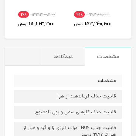
C
Blue-آبی نارنجی دای
16٪
133,300,400
31٪
219,488,000
2
112,263,300
153,240,600
مان
تومان
تومان
مشخصات
دیدگاه‌ها
مشخصات
قابلیت حذف فرمالدهید از هوا
قابلیت حذف گازهای سمی و بوی نامطبوع
قابلیت جذب NO2 , ذرات آلرژی‌ زا و گرد و غبار از
هوا تا ۹۹.۹۷ درصد