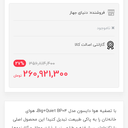
فروشنده: دنیای جهاز
ناموجود
گارانتی اصالت کالا
27%
356,814,400
260,921,300
تومان
با تصفیه هوا دایسون مدل Big+Quiet BP04، هوای
خانه‌تان را به پاکی طبیعت تبدیل کنید! این محصول اصلی