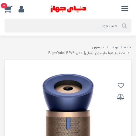
0
خانه
برند
دایسون
تصفیه هوا دایسون {اصلی} مدل Big+Quiet BP04