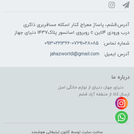
آدرس:قشم، پاساژ معراج کنار اسکله مسافربری ذاکری
درب ورودی ۴لاین c روبروی اسانسور پلاک۱۴۳7 دنیای جهاز
شماره تماس:
09130221366-07691028085
آدرس ایمیل:
jahazworld1@gmail.com
درباره ما
دنیای جهاز، دنیای از لوازم خانگی اصل
ارسال کالا از منطقه آزاد قشم
ساخت سایت توسط کانون تبلیغاتی هوشمند