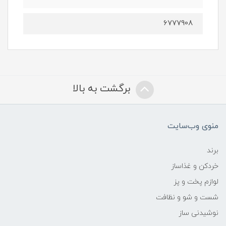
6777908
برگشت به بالا
منوی وب‌سایت
برند
خردکن و غذاساز
لوازم پخت و پز
شست و شو و نظافت
نوشیدنی ساز