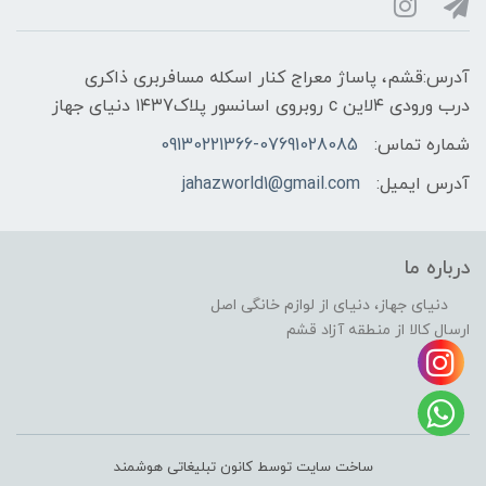
آدرس:قشم، پاساژ معراج کنار اسکله مسافربری ذاکری
درب ورودی ۴لاین c روبروی اسانسور پلاک۱۴۳7 دنیای جهاز
شماره تماس:
09130221366-07691028085
آدرس ایمیل:
jahazworld1@gmail.com
درباره ما
دنیای جهاز، دنیای از لوازم خانگی اصل
ارسال کالا از منطقه آزاد قشم
ساخت سایت توسط کانون تبلیغاتی هوشمند