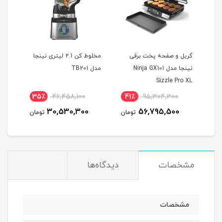
گریل و صفحه پخت برقی
مخلوط کن 2.1 لیتری نینجا
ست چ
نینجا مدل Ninja GX101
مدل TB201
K32012 ظرفی
Sizzle Pro XL
35٪
46,458,100
41٪
95,304,300
8
30,530,300
56,795,500
مان
تومان
تومان
مشخصات
دیدگاه‌ها
مشخصات