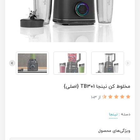
مخلوط کن نينجا TB301 {اصلی}
از 103
دسته :
نینجا
ویژگی‌های محصول