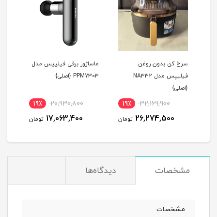
سرخ کن بدون روغن
ماساژور برقی فیلیپس مدل
ماسا
فیلیپس مدل NA332
PPM7303 {اصلی}
PM3306
{اصلی}
19٪
20,930,800
19٪
32,169,900
3
17,063,400
26,274,500
مان
تومان
تومان
مشخصات
دیدگاه‌ها
مشخصات