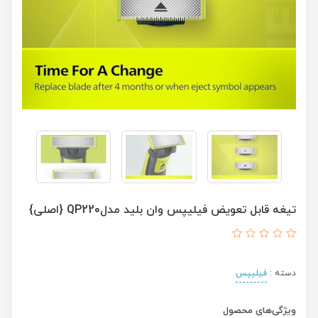
تیغه قابل تعویض فیلیپس وان بلید مدلQP220 {اصلی}
دسته :
فیلیپس
ویژگی‌های محصول