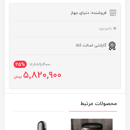
فروشنده: دنیای جهاز
ناموجود
گارانتی اصالت کالا
25%
7,689,400
5,820,900
تومان
محصولات مرتبط