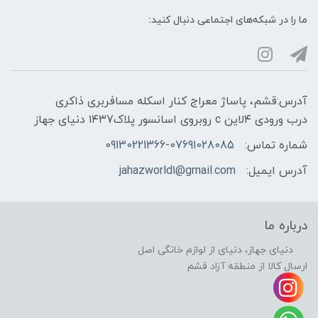
ما را در شبکه‌های اجتماعی دنبال کنید:
آدرس:قشم، پاساژ معراج کنار اسکله مسافربری ذاکری
درب ورودی ۴لاین c روبروی اسانسور پلاک۱۴۳7 دنیای جهاز
شماره تماس:
09130221366-07691028085
آدرس ایمیل:
jahazworld1@gmail.com
درباره ما
دنیای جهاز، دنیای از لوازم خانگی اصل
ارسال کالا از منطقه آزاد قشم