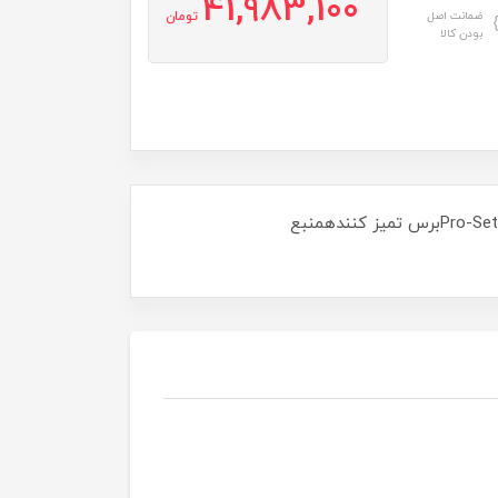
41,983,100
ضمانت اصل
تومان
بودن کالا
تریمر حرفه ای سیم دار / شارژی3 شانه اتصال به تیغه 1/5، 3 و 4 میلیمتر T-Wide (1/16، 1/8، 3/16 اینچ)پایه شارژابزار Pro-Setبرس تمیز کنندهمنبع