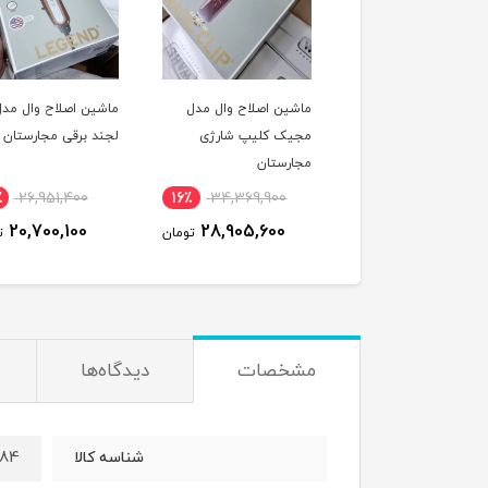
ماشین اصلاح وال مدل
ماشین اصلاح وال مدل
مجیک کلیپ شارژی
لجند برقی مجارستان
مجارستان
٪
26,951,400
16٪
34,369,900
20,700,100
28,905,600
تومان
ت
مشخصات
دیدگاه‌ها
984
شناسه کالا