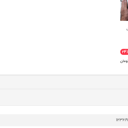
24
ومان
12361