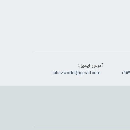
آدرس ایمیل:
jahazworld1@gmail.com
091