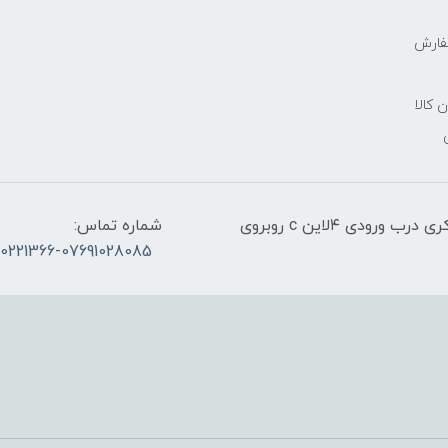
فارش
ن کالا
آدرس:قشم، پاساژ معراج کنار اسکله مسافربری ذاکری درب ورودی ۴لاین c روبروی
شماره تماس:
30221366-07691028085