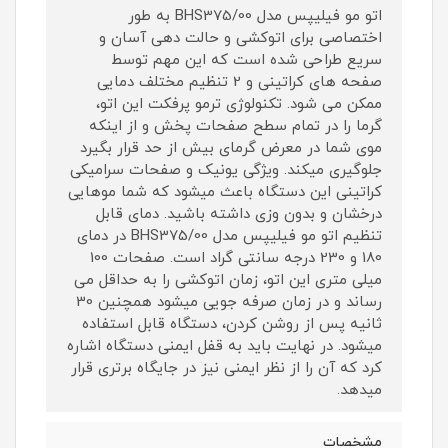
اتو مو فیلیپس مدل BHS375/00 به طور
اختصاصی برای اتوکشی و حالت دهی آسان و
سریع طراحی شده است که این مهم توسط
صفحه های کراتینی و 2 تنظیم مختلف دمایی
ممکن می شود. تکنولوژی ترمو پرفکت این اتو،
گرما را در تمام سطح صفحات پخش و از اینکه
موی شما در معرض گرمای بیش از حد قرار بگیرد
جلوگیری میکند. ویژگی یونیک و صفحات سرامیکی
کراتینی این دستگاه باعث میشود که شما موهایی
درخشان و بدون وزی داشته باشید. دمای قابل
تنظیم اتو مو فیلیپس مدل BHS375/00 در دمای
180 و 230 درجه سانتی گراد است. صفحات 100
میلی متری این اتو، زمان اتوکشی را به حداقل می
رساند و در زمان صرفه جویی میشود همچنین 30
ثانیه پس از روشن کردن، دستگاه قابل استفاده
میشود. در نهایت باید به قفل ایمنی دستگاه اشاره
کرد که آن را از نظر ایمنی نیز در جایگاه برتری قرار
میدهد.
مشخصات