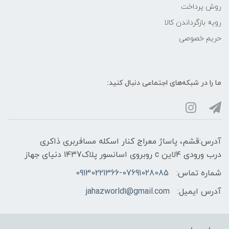
روش پرداخت
رویه‌ بازگرداندن کالا
حریم خصوصی
ما را در شبکه‌های اجتماعی دنبال کنید:
آدرس:قشم، پاساژ معراج کنار اسکله مسافربری ذاکری
درب ورودی ۴لاین c روبروی اسانسور پلاک۱۴۳7 دنیای جهاز
شماره تماس:
09130221366-07691028085
آدرس ایمیل:
jahazworld1@gmail.com