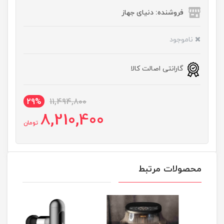
فروشنده: دنیای جهاز
ناموجود
گارانتی اصالت کالا
29%
11,494,800
8,210,400
تومان
محصولات مرتبط