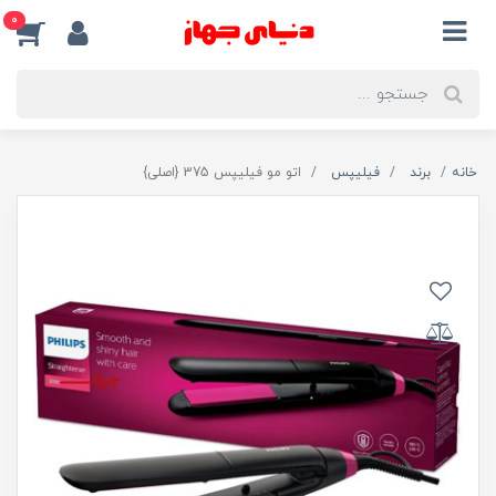
0
خانه
برند
فیلیپس
اتو مو فیلیپس 375 {اصلی}