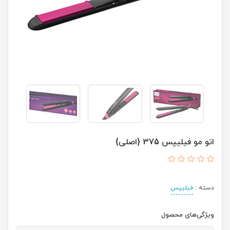
اتو مو فیلیپس 375 {اصلی}
دسته :
فیلیپس
ویژگی‌های محصول