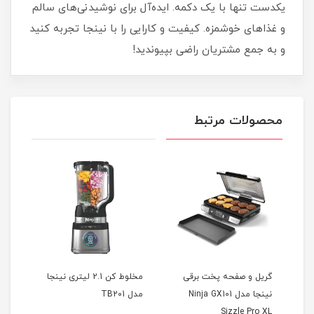
یکدست تنها با یک دکمه. ایده‌آل برای نوشیدنی‌های سالم
و غذاهای خوشمزه. کیفیت و کارایی را با نینجا تجربه کنید
و به جمع مشتریان راضی بپیوندید!
محصولات مرتبط
گریل و صفحه پخت برقی
مخلوط کن 2.1 لیتری نینجا
ست چ
نینجا مدل Ninja GX101
مدل TB201
K32012 ظرفی
Sizzle Pro XL