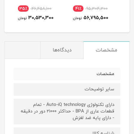
35٪
46,458,100
41٪
95,304,300
8
30,530,300
56,795,500
مان
تومان
تومان
مشخصات
دیدگاه‌ها
مشخصات
سایر توضیحات
دارای تکنولوژی Auto-iQ technology - تمام
قطعات عاری از BPA - حداکثر ۲۱۰۰۰ دور در دقیقه
- دارای پایه ضد لغزش
شناسه کالا