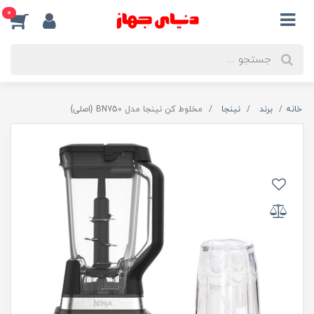
0
خانه
برند
نینجا
مخلوط کن نینجا مدل BN750 {اصلی}