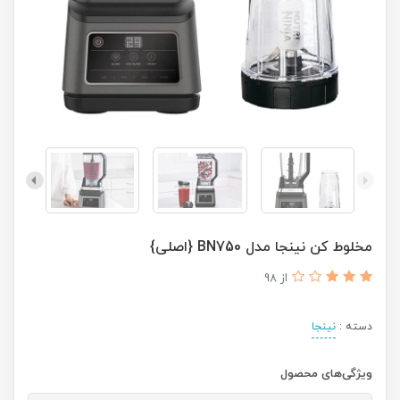
مخلوط کن نینجا مدل BN750 {اصلی}
از 98
دسته :
نینجا
ویژگی‌های محصول