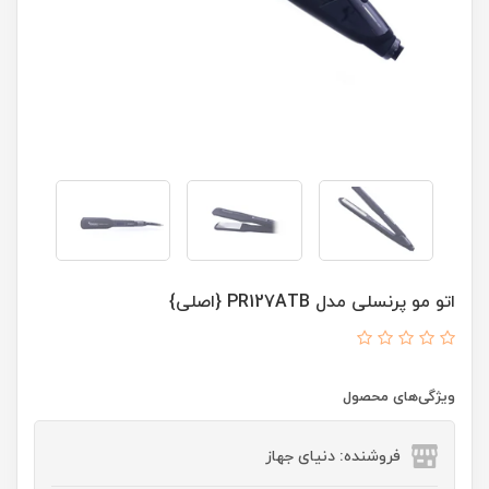
اتو مو پرنسلی مدل PR127ATB {اصلی}
ویژگی‌های محصول
فروشنده: دنیای جهاز