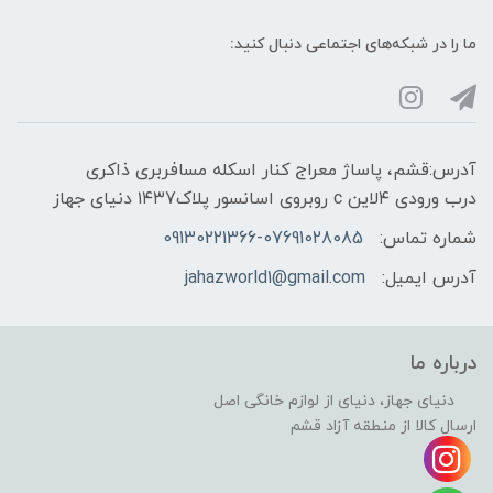
ما را در شبکه‌های اجتماعی دنبال کنید:
آدرس:قشم، پاساژ معراج کنار اسکله مسافربری ذاکری
درب ورودی ۴لاین c روبروی اسانسور پلاک۱۴۳7 دنیای جهاز
شماره تماس:
09130221366-07691028085
آدرس ایمیل:
jahazworld1@gmail.com
درباره ما
دنیای جهاز، دنیای از لوازم خانگی اصل
ارسال کالا از منطقه آزاد قشم