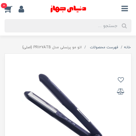
0
خانه
فهرست محصولات
اتو مو پرنسلی مدل PR127ATB {اصلی}