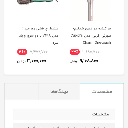
فش
فر کننده مو فوری شیگلم-
سشوار چرخشی وی جی آر
دستگ
|
صورتی (کرلی) مدل Cupid’s
مدل V498 با دو سری و باد
HEGLAM
Charm One-touch
سرد
نام
46٪
5,456,700
23٪
11,680,700
2
3,000,000
9,108,800
مان
تومان
تومان
مشخصات
دیدگاه‌ها
مشخصات