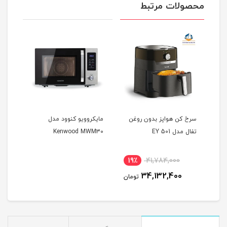
محصولات مرتبط
مدل ال جی MH
سرخ كن هواپز بدون روغن
مایکروویو کنوود مدل
توست
تفال مدل EY 501
Kenwood MWM30
581
نام
19٪
41,784,000
34,132,400
تومان