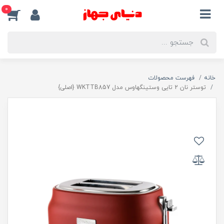
0
خانه
فهرست محصولات
توستر نان 2 تایی وستینگهاوس مدل WKTTB857 {اصلی}