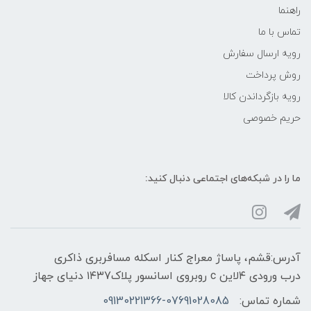
راهنما
تماس با ما
رویه ارسال سفارش
روش پرداخت
رویه‌ بازگرداندن کالا
حریم خصوصی
ما را در شبکه‌های اجتماعی دنبال کنید:
آدرس:قشم، پاساژ معراج کنار اسکله مسافربری ذاکری
درب ورودی ۴لاین c روبروی اسانسور پلاک۱۴۳7 دنیای جهاز
شماره تماس:
09130221366-07691028085