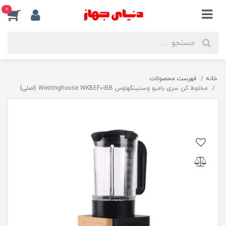
0
خانه
فهرست محصولات
مخلوط کن سری بامبو وستینگهاوس Westinghouse WKBEF01BB {اصلی}