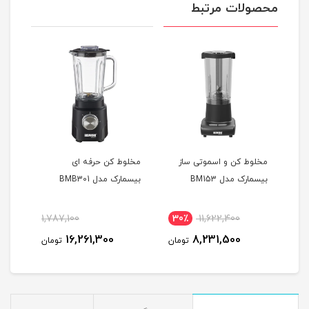
محصولات مرتبط
مخلوط کن و اسموتی ساز
مخلوط کن حرفه ای
بیسمارک مدل BM153
بیسمارک مدل BMB301
M-1A
1,787,100
30٪
11,622,400
1
16,261,300
8,231,500
مان
تومان
تومان