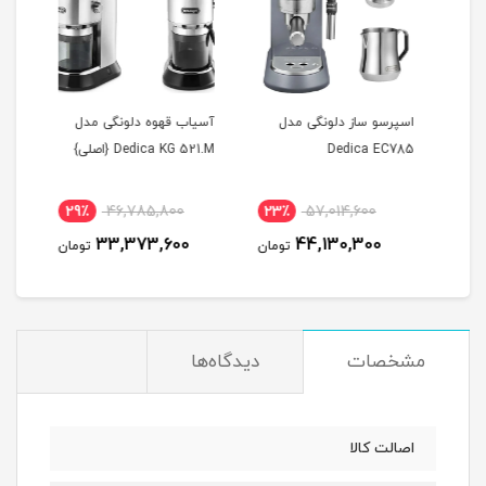
اسپرسو ساز دلونگی مدل
آسیاب قهوه دلونگی مدل
اسپر
Dedica EC785
Dedica KG 521.M {اصلی}
EC685
29٪
46,785,800
23٪
57,014,600
4
33,373,600
44,130,300
مان
تومان
تومان
مشخصات
دیدگاه‌ها
اصالت کالا