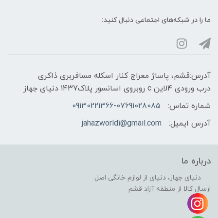
ما را در شبکه‌های اجتماعی دنبال کنید:
آدرس:قشم، پاساژ معراج کنار اسکله مسافربری ذاکری
درب ورودی ۴لاین c روبروی اسانسور پلاک۱۴۳7 دنیای جهاز
شماره تماس:
09130221366-07691028085
آدرس ایمیل:
jahazworld1@gmail.com
درباره ما
دنیای جهاز، دنیای از لوازم خانگی اصل
ارسال کالا از منطقه آزاد قشم