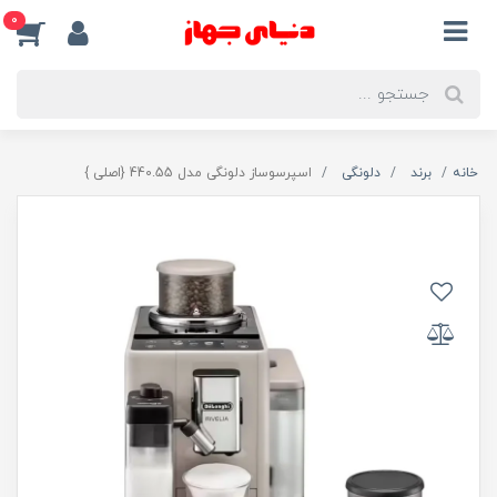
0
خانه
برند
دلونگی
اسپرسوساز دلونگی مدل 440.55 {اصلی }