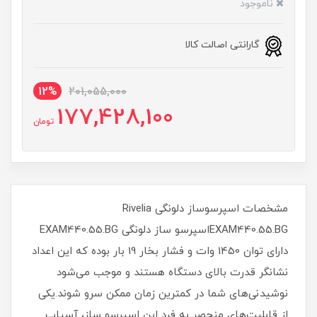
ناموجود
گارانتی اصالت کالا
12%
201,055,000
177,428,100
تومان
مشخصات اسپرسوساز دلونگی Rivelia
EXAM440.55.BGاسپرسو ساز دلونگی EXAM440.55.BG
دارای توان 1450 وات و فشار بخار 19 بار بوده که این اعداد
نشانگر قدرت بالای دستگاه هستند و موجب می‌شود
نوشیدنی‎‌های شما در کمترین زمان ممکن سرو شوند.یکی
از قابلیت‌های منحصر به فرد این اسپرسو ساز، آسیاب