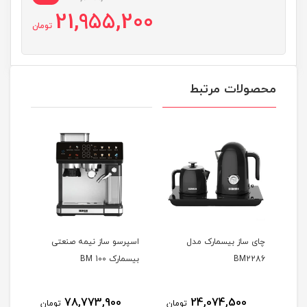
21,955,200
تومان
محصولات مرتبط
چای ساز بیسمارک مدل
اسپرسو ساز نیمه صنعتی
مخلو
BM2286
بیسمارک BM 100
نوتریب
نام
78,773,900
24,074,500
مان
تومان
تومان