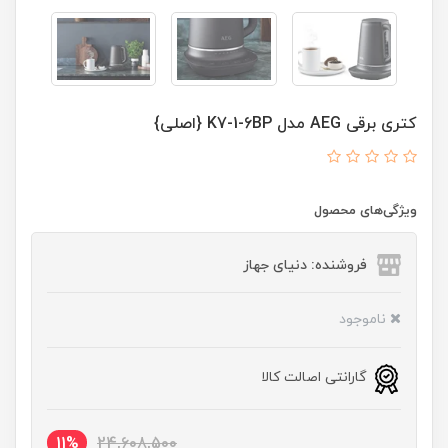
کتری برقی AEG مدل K7-1-6BP {اصلی}
ویژگی‌های محصول
فروشنده: دنیای جهاز
ناموجود
گارانتی اصالت کالا
11%
24,608,500