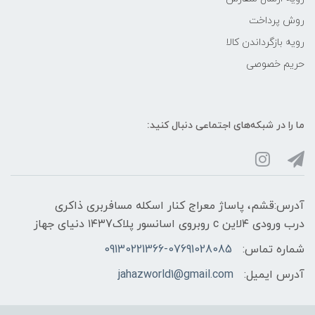
روش پرداخت
رویه‌ بازگرداندن کالا
حریم خصوصی
ما را در شبکه‌های اجتماعی دنبال کنید:
آدرس:قشم، پاساژ معراج کنار اسکله مسافربری ذاکری
درب ورودی ۴لاین c روبروی اسانسور پلاک۱۴۳7 دنیای جهاز
شماره تماس:
09130221366-07691028085
آدرس ایمیل:
jahazworld1@gmail.com