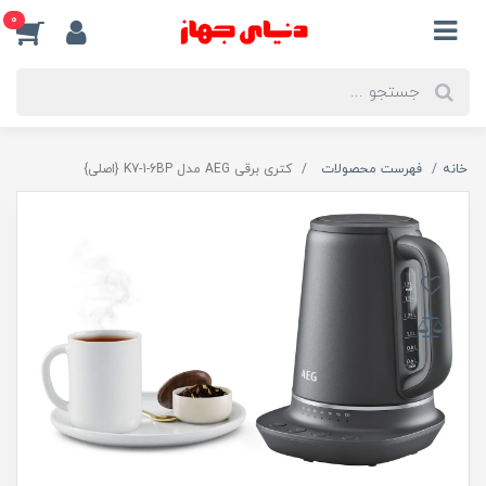
0
خانه
فهرست محصولات
کتری برقی AEG مدل K7-1-6BP {اصلی}