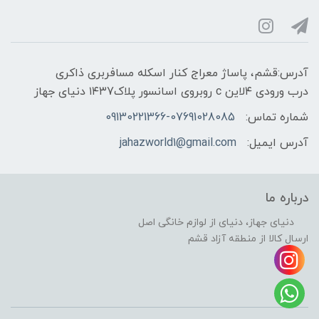
آدرس:قشم، پاساژ معراج کنار اسکله مسافربری ذاکری
درب ورودی ۴لاین c روبروی اسانسور پلاک۱۴۳7 دنیای جهاز
شماره تماس:
09130221366-07691028085
آدرس ایمیل:
jahazworld1@gmail.com
درباره ما
دنیای جهاز، دنیای از لوازم خانگی اصل
ارسال کالا از منطقه آزاد قشم