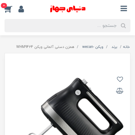
0
خانه
برند
ویکن -wecan
همزن دستی آلمانی ویکن WHM9424