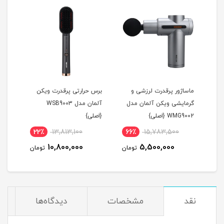
ماساژور پرقدرت لرزشی و
برس حرارتی پرقدرت ویکن
اتو 
گرمایشی ویکن آلمان مدل
آلمان مدل WSB9003
WMG9002 {اصلی}
{اصلی}
{اصل
22٪
13,813,100
66٪
15,783,500
5
10,800,000
5,500,000
مان
تومان
تومان
نقد
مشخصات
دیدگاه‌ها