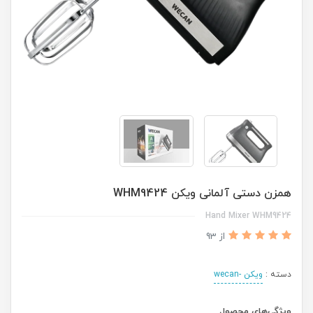
همزن دستی آلمانی ویکن WHM9424
Hand Mixer WHM9424
از 93
دسته :
ویکن -wecan
ویژگی‌های محصول